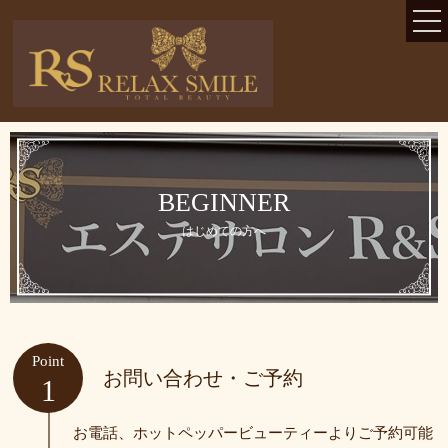
TOP
コンセプト
メニュー・料金一覧
BEGINNER
ニュース・ブログ
はじめての方へ
お客様の声
よくある質問
初めてのお客様
Point
お問い合わせ・ご予約
1
当サロンが選ばれる理由
お電話、ホットペッパービューティーよりご予約可能
バスト＆ヒップアップ