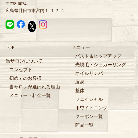
〒738-0034
広島県廿日市市宮内１-１２-４
TOP
メニュー
バスト＆ヒップアップ
当サロンについて
光脱毛・シュガーリング
コンセプト
オイルリンパ
初めてのお客様
痩身
当サロンが選ばれる理由
整体
メニュー・料金一覧
フェイシャル
ホワイトニング
クーポン一覧
商品一覧