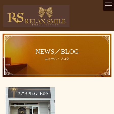
TOP
コンセプト
メニュー・料金一覧
NEWS／BLOG
ニュース・ブログ
ニュース・ブログ
お客様の声
よくある質問
初めてのお客様
当サロンが選ばれる理由
バスト＆ヒップアップ