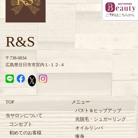
ご予約はこちらから
R&S
〒738-0034
広島県廿日市市宮内１-１２-４
TOP
メニュー
バスト＆ヒップアップ
当サロンについて
光脱毛・シュガーリング
コンセプト
オイルリンパ
初めてのお客様
痩身